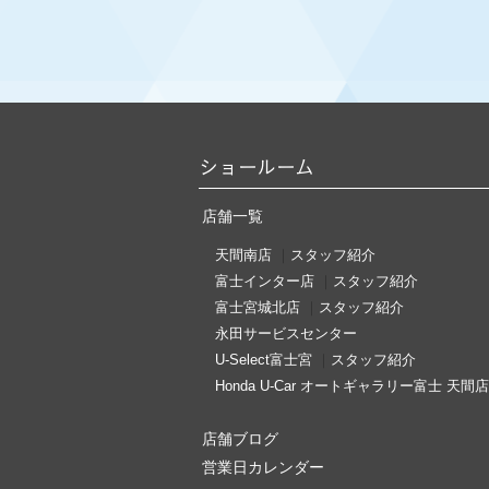
お知らせ
CIVIC 残クレ実質年率2.9％キャンペー
2026.07.30
新しい可能性は、もうあなたのもとに。ア
ショールーム
2026.07.16
N-BOX JOY 特別仕様車 BLACK STYLE登
店舗一覧
2026.07.16
天間南店
｜
スタッフ紹介
日本をワクワクさせたい。NEW N-BOX登
富士インター店
｜
スタッフ紹介
富士宮城北店
｜
スタッフ紹介
お知らせ
永田サービスセンター
N-BOX バリ保実質年率2.9％キャンペー
U-Select富士宮
｜
スタッフ紹介
Honda U-Car オートギャラリー富士 天間店
お知らせ
N-BOX 残クレ実質年率2.9％キャンペー
店舗ブログ
お知らせ
営業日カレンダー