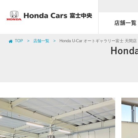
店舗一覧
TOP
店舗一覧
Honda U-Car オートギャラリー富士 天間店
店舗一覧
取扱い車種一覧
車検
お店ブ
おすす
点検
Hon
天間南店
アクセサリーストア
まかせチャオ
富士イ
福祉車
延長保
Honda 
U-Select富士宮
富士 天間店