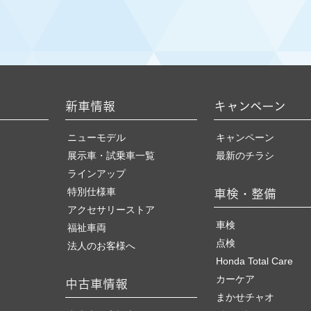
ン実施中！
コードがモデルチェンジ。
新車情報
キャンペーン
場
ニューモデル
キャンペーン
展示車・試乗車一覧
最新のチラシ
ラインアップ
場。
特別仕様車
車検・整備
アクセサリーストア
ン実施中！
車検
福祉車両
点検
法人のお客様へ
Honda Total Care
ン実施中！
カーケア
中古車情報
まかせチャオ