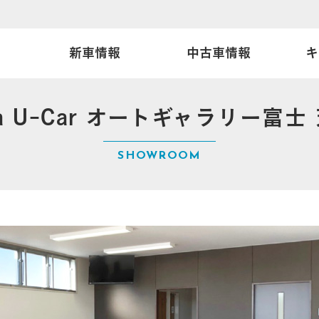
新車情報
中古車情報
キ
ログ
め車
キャンペーン
中古車在庫一覧
特別仕様車
Honda Total Care
最新のチラシ
展示車
カーケ
da U-Car オートギャラリー富士
ンター店
両
証 マモル
富士宮城北店
法人のお客様へ
自動車保険
永田サ
メンテ
SHOWROOM
U-Car オートギャラリー