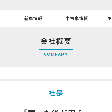
新車情報
中古車情報
キ
ログ
め車
キャンペーン
中古車在庫一覧
特別仕様車
Honda Total Care
最新のチラシ
展示車
カーケ
会社概要
ンター店
両
証 マモル
富士宮城北店
法人のお客様へ
自動車保険
永田サ
メンテ
COMPANY
U-Car オートギャラリー
社是