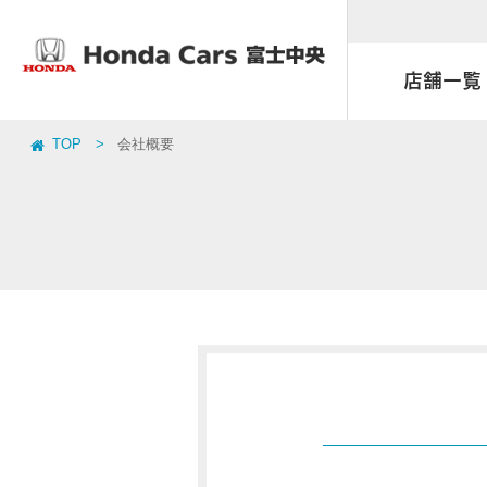
店舗一覧
TOP
会社概要
店舗一覧
取扱い車種一覧
車検
お店ブ
おすす
点検
天間南店
アクセサリーストア
まかせチャオ
富士イ
福祉車
延長保
Honda 
U-Select富士宮
富士 天間店