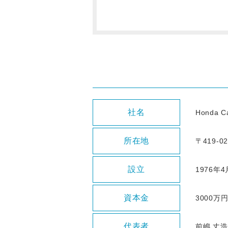
社名
Honda
所在地
〒419-
設立
1976年
資本金
3000万
代表者
前嶋 丈浩