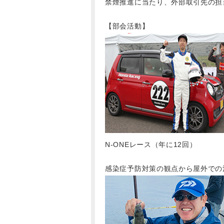
禁煙推進に当たり、外部取引先の担
【部会活動】
N-ONEレース（年に12回）
感染症予防対策の観点から屋外での