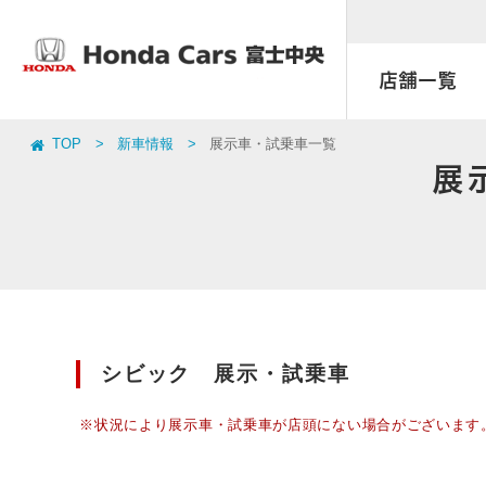
店舗一覧
TOP
新車情報
展示車・試乗車一覧
店舗一覧
取扱い車種一覧
車検
お店ブログ
おすすめ車
点検
展
キャンペーン
天間南店
アクセサリーストア
まかせチャオ
富士インター店
福祉車両
延長保証 マモル
Honda U-Car オートギャラリー
U-Select富士宮
富士 天間店
シビック 展示・試乗車
※状況により展示車・試乗車が店頭にない場合がございます