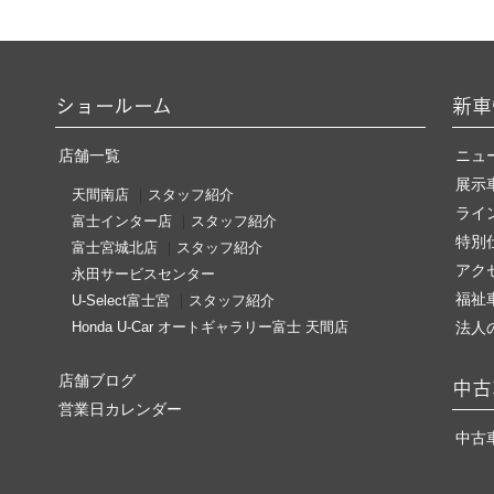
ショールーム
新車
店舗一覧
ニュ
展示
天間南店
｜
スタッフ紹介
ライ
富士インター店
｜
スタッフ紹介
特別
富士宮城北店
｜
スタッフ紹介
アク
永田サービスセンター
福祉
U-Select富士宮
｜
スタッフ紹介
Honda U-Car オートギャラリー富士 天間店
法人
店舗ブログ
中古
営業日カレンダー
中古